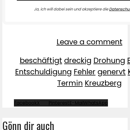
Ja, ich will dabei sein und akzeptiere die
Datenschut
Leave a comment
beschäftigt
dreckig
Drohung
Entschuldigung
Fehler
genervt
Termin
Kreuzberg
Facebook
X
Pinterest
E-Mail
WhatsApp
Gönn dir auch