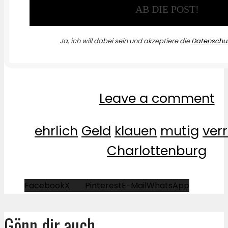
Ja, ich will dabei sein und akzeptiere die
Datenschut
Leave a comment
ehrlich
Geld
klauen
mutig
ver
Charlottenburg
Facebook
X
Pinterest
E-Mail
WhatsApp
Gönn dir auch