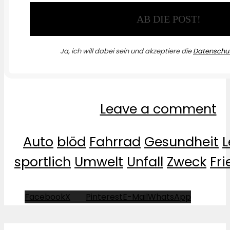
Ja, ich will dabei sein und akzeptiere die
Datenschut
Leave a comment
Auto
blöd
Fahrrad
Gesundheit
sportlich
Umwelt
Unfall
Zweck
Fri
Facebook
X
Pinterest
E-Mail
WhatsApp