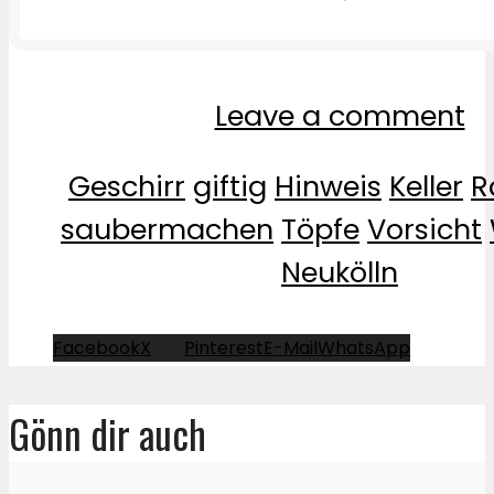
Leave a comment
Geschirr
giftig
Hinweis
Keller
R
saubermachen
Töpfe
Vorsicht
Neukölln
Facebook
X
Pinterest
E-Mail
WhatsApp
Gönn dir auch