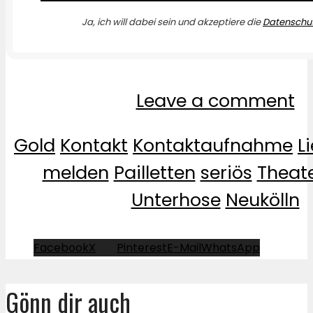
Ja, ich will dabei sein und akzeptiere die
Datenschut
Leave a comment
Gold
Kontakt
Kontaktaufnahme
L
melden
Pailletten
seriös
Theat
Unterhose
Neukölln
Facebook
X
Pinterest
E-Mail
WhatsApp
Gönn dir auch