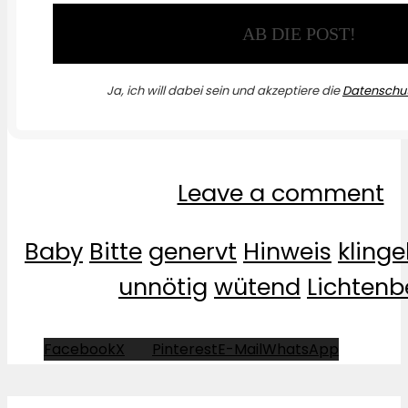
Ja, ich will dabei sein und akzeptiere die
Datenschut
Leave a comment
Baby
Bitte
genervt
Hinweis
klinge
unnötig
wütend
Lichtenb
Facebook
X
Pinterest
E-Mail
WhatsApp