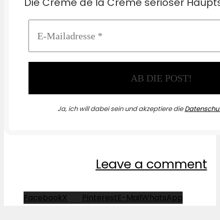
Die Crème de la Crème seriöser Haupts
Ja, ich will dabei sein und akzeptiere die
Datenschut
Leave a comment
Facebook
X
Pinterest
E-Mail
WhatsApp