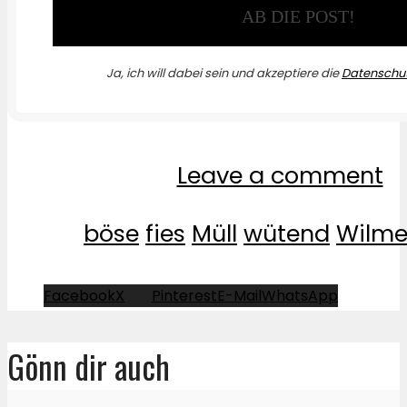
Ja, ich will dabei sein und akzeptiere die
Datenschut
Leave a comment
böse
fies
Müll
wütend
Wilme
Facebook
X
Pinterest
E-Mail
WhatsApp
Gönn dir auch