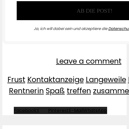
Ja, ich will dabei sein und akzeptiere die
Datenschut
Leave a comment
Frust
Kontaktanzeige
Langeweile
Rentnerin
Spaß
treffen
zusamme
Facebook
X
Pinterest
E-Mail
WhatsApp