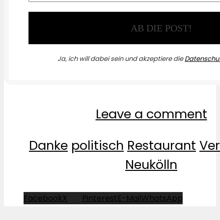
Ja, ich will dabei sein und akzeptiere die
Datenschut
Leave a comment
Danke
politisch
Restaurant
Ver
Neukölln
Facebook
X
Pinterest
E-Mail
WhatsApp