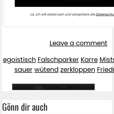
Ja, ich will dabei sein und akzeptiere die
Datenschut
Leave a comment
egoistisch
Falschparker
Karre
Mist
sauer
wütend
zerkloppen
Fried
Facebook
X
Pinterest
E-Mail
WhatsApp
Gönn dir auch