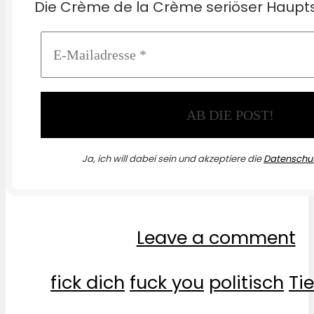
Die Crème de la Crème seriöser Haupts
Ja, ich will dabei sein und akzeptiere die
Datenschut
Leave a comment
fick dich
fuck you
politisch
Ti