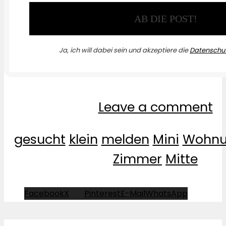
Ja, ich will dabei sein und akzeptiere die
Datenschut
Leave a comment
gesucht
klein
melden
Mini
Wohnu
Zimmer
Mitte
Facebook
X
Pinterest
E-Mail
WhatsApp