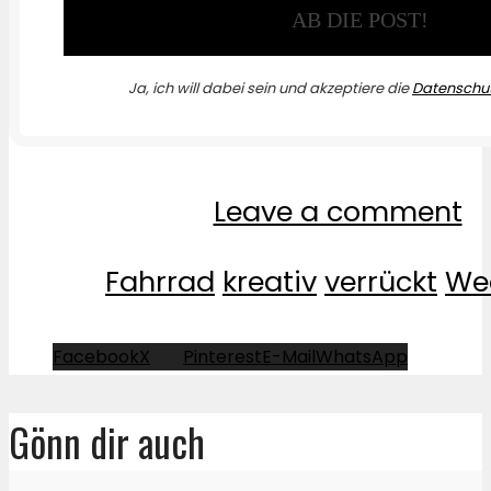
Ja, ich will dabei sein und akzeptiere die
Datenschut
Leave a comment
Fahrrad
kreativ
verrückt
We
Facebook
X
Pinterest
E-Mail
WhatsApp
Gönn dir auch