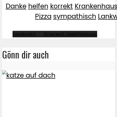
Danke
helfen
korrekt
Krankenhau
Pizza
sympathisch
Lankw
Facebook
X
Pinterest
E-Mail
WhatsApp
Gönn dir auch