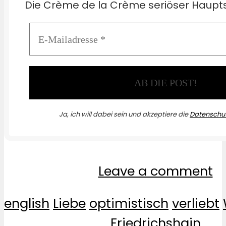
Die Crème de la Crème seriöser Haupts
Ja, ich will dabei sein und akzeptiere die
Datenschut
Leave a comment
english
Liebe
optimistisch
verliebt
Friedrichshain