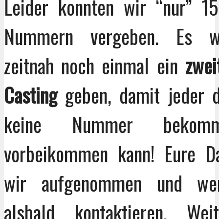
Leider konnten wir “nur” 15
Nummern vergeben. Es w
zeitnah noch einmal ein
zwei
Casting
geben, damit jeder d
keine Nummer bekomm
vorbeikommen kann! Eure D
wir aufgenommen und we
alsbald kontaktieren. Wei