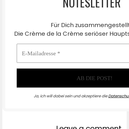
NOTESLETTER
Für Dich zusammengestell
Die Crème de la Crème seriöser Haupts
Ja, ich will dabei sein und akzeptiere die
Datenschut
Leave a comment