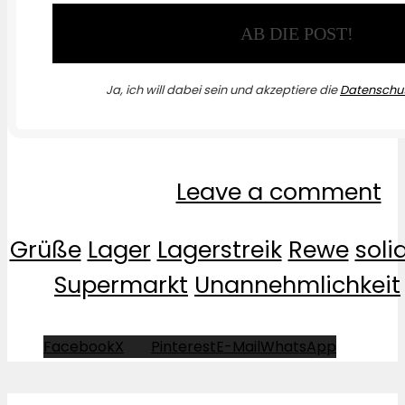
Ja, ich will dabei sein und akzeptiere die
Datenschut
Leave a comment
Grüße
Lager
Lagerstreik
Rewe
soli
Supermarkt
Unannehmlichkeit
Facebook
X
Pinterest
E-Mail
WhatsApp