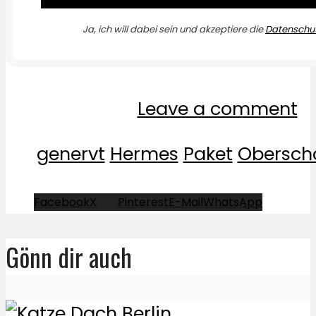
Ja, ich will dabei sein und akzeptiere die
Datenschut
Leave a comment
genervt
Hermes
Paket
Obersch
Facebook
X
Pinterest
E-Mail
WhatsApp
Gönn dir auch