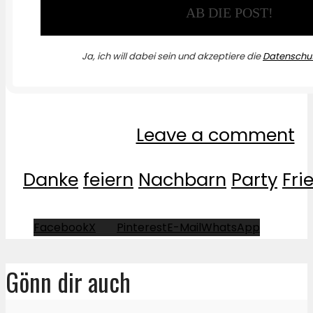
Ja, ich will dabei sein und akzeptiere die
Datenschut
Leave a comment
Danke
feiern
Nachbarn
Party
Fri
Facebook
X
Pinterest
E-Mail
WhatsApp
Gönn dir auch