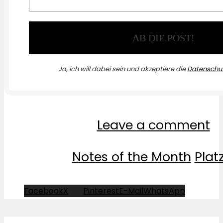
Ja, ich will dabei sein und akzeptiere die
Datenschut
Leave a comment
Notes of the Month
Plat
Facebook
X
Pinterest
E-Mail
WhatsApp