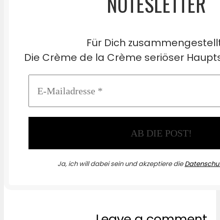
NOTESLETTER
Für Dich zusammengestell
Die Crème de la Crème seriöser Haupts
Ja, ich will dabei sein und akzeptiere die
Datenschut
Leave a comment