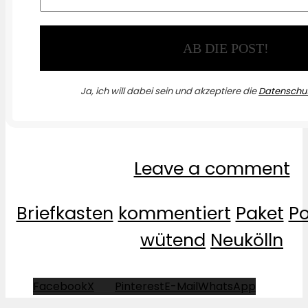
Ja, ich will dabei sein und akzeptiere die
Datenschut
Leave a comment
Briefkasten
kommentiert
Paket
Po
wütend
Neukölln
Facebook
X
Pinterest
E-Mail
WhatsApp