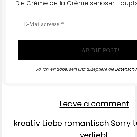
Die Crème de la Crème seriöser Haupts
Ja, ich will dabei sein und akzeptiere die
Datenschut
Leave a comment
kreativ
Liebe
romantisch
Sorry
t
verliebt