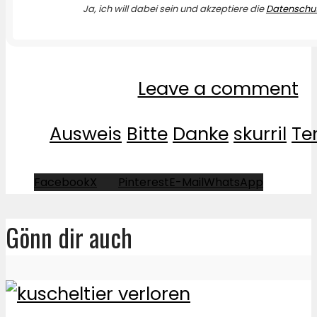
Ja, ich will dabei sein und akzeptiere die
Datenschut
Leave a comment
Ausweis
Bitte
Danke
skurril
Te
Facebook
X
Pinterest
E-Mail
WhatsApp
Gönn dir auch